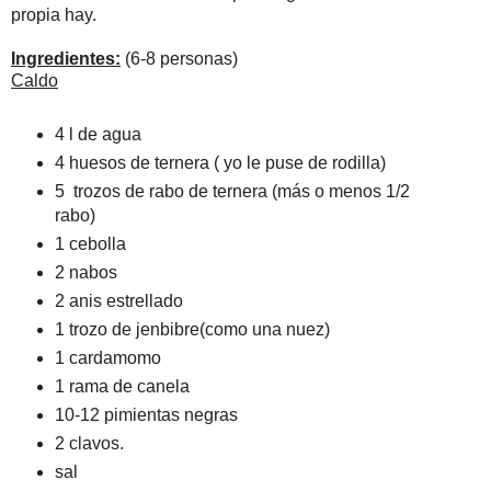
propia hay.
Ingredientes:
(6-8 personas)
Caldo
4 l de agua
4 huesos de ternera ( yo le puse de rodilla)
5 trozos de rabo de ternera (más o menos 1/2
rabo)
1 cebolla
2 nabos
2 anis estrellado
1 trozo de jenbibre(como una nuez)
1 cardamomo
1 rama de canela
10-12 pimientas negras
2 clavos.
sal