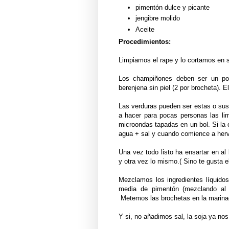
pimentón dulce y picante
jengibre molido
Aceite
Procedimientos:
Limpiamos el rape y lo cortamos en 
Los champiñones deben ser un p
berenjena sin piel (2 por brocheta). 
Las verduras pueden ser estas o sust
a hacer para pocas personas las l
microondas tapadas en un bol. Si l
agua + sal y cuando comience a herv
Una vez todo listo ha ensartar en al
y otra vez lo mismo.( Sino te gusta e
Mezclamos
los ingredientes líquido
media de pimentón (mezclando al m
Metemos las brochetas en la marina
Y si, no añadimos sal, la soja ya nos