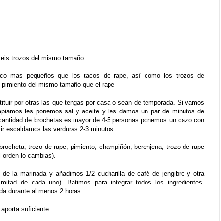
seis trozos del mismo tamaño.
oco mas pequeños que los tacos de rape,
así como los trozos de
El pimiento del mismo tamaño que el rape
ituir por otras las que tengas por casa o sean de temporada. Si vamos
impiamos les ponemos sal y aceite y les damos un par de minutos de
a cantidad de brochetas es mayor de 4-5 personas ponemos un cazo con
ir escaldamos las verduras 2-3 minutos.
 brocheta, trozo de rape, pimiento, champiñón, berenjena, trozo de rape
l orden lo cambias).
s de la marinada y añadimos 1/2 cucharilla de café de jengibre y otra
itad de cada uno). Batimos para integrar todos los ingredientes.
da durante al menos 2 horas
 aporta suficiente.