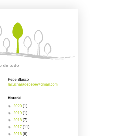
o de todo
Pepe Blasco
lacucharadepepe@gmail.com
Historial
►
2020
(1)
►
2019
(1)
►
2018
(7)
►
2017
(11)
►
2016
(8)