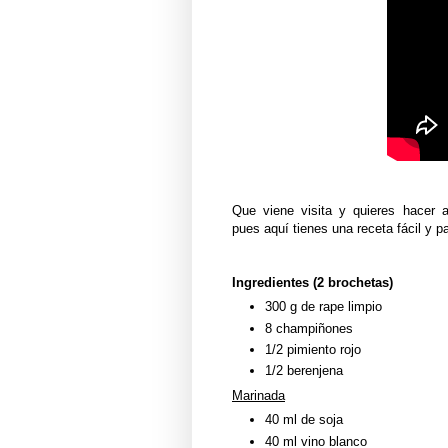
Que viene visita y quieres hacer 
pues aquí tienes una
receta
fácil
y pa
Ingredientes (2 brochetas)
300 g de rape limpio
8 champiñones
1/2
pimiento
rojo
1/2 berenjena
Marinada
40 ml de soja
40 ml vino blanco