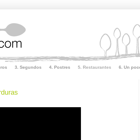
eros
3. Segundos
4. Postres
5. Restaurantes
6. Un poc
rduras