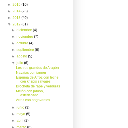
►
2015
(10)
►
2014
(23)
►
2013
(40)
▼
2012
(61)
►
diciembre
(4)
►
noviembre
(7)
►
octubre
(4)
►
septiembre
(6)
►
agosto
(5)
▼
julio
(6)
Los tres grandes de Aragón
Navajas con jamón
Espuma de Arroz con leche
con krispis salvajes
Brocheta de rape y verduras
Melón con jamón,
esferificado
Arroz con bogavantes
►
junio
(3)
►
mayo
(5)
►
abril
(2)
►
marzo
(6)